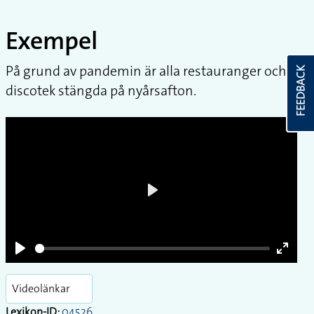
Exempel
På grund av pandemin är alla restauranger och
FEEDBACK
discotek stängda på nyårsafton.
Play
Play
Enter
fullsc
Videolänkar
Lexikon-ID:
04526