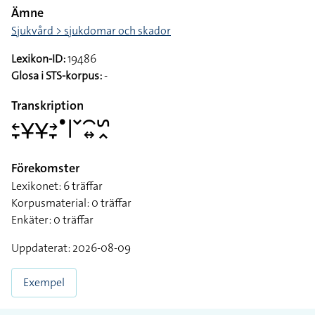
Ämne
Sjukvård > sjukdomar och skador
Lexikon-ID:
19486
Glosa i STS-korpus:
-
Transkription
􌥓􌥙􌥃􌥃􌥔􌥙􌤟􌥼􌥧􌥯􌦉􌥲􌥿
Förekomster
Lexikonet: 6 träffar
Korpusmaterial: 0 träffar
Enkäter: 0 träffar
Uppdaterat: 2026-08-09
Exempel