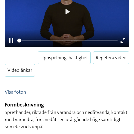
Play
Uppspelningshastighet
Repetera video
Pause
Enter
fulls
Videolänkar
Visa foton
Formbeskrivning
Sprethänder, riktade från varandra och nedåtvända, kontakt
med varandra, förs nedåt i en utåtgående båge samtidigt
som de vrids uppåt