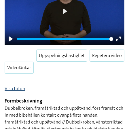
Play
Play
Enter
fulls
Uppspelningshastighet
Repetera video
Videolänkar
Visa foton
Formbeskrivning
Dubbelkroken, framåtriktad och uppåtvänd, förs framåt och
in med bibehållen kontakt ovanpå flata handen,
framåtriktad och uppåtvänd // Dubbelkroken, vänsterriktad
och inåtvänd, förs åt vänster och hakas bredvid flata handen,