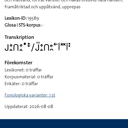
framåtriktad och uppåtvänd, upprepas
Lexikon-ID:
19589
Glosa i STS-korpus:
-
Transkription
􌤢􌤴􌤸􌤽􌤴􌤸􌤟􌥥􌥠􌤢􌤺􌤴􌤸􌤽􌥓􌥘􌥢􌥼􌥫􌥼􌥻
Förekomster
Lexikonet: 0 träffar
Korpusmaterial: 0 träffar
Enkäter: 0 träffar
Fonologiska varianter: 1 st
Uppdaterat: 2026-08-08