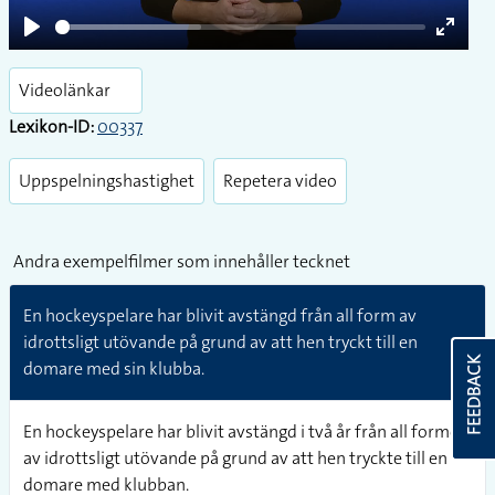
Play
Enter
fullsc
Videolänkar
Lexikon-ID:
00337
Uppspelningshastighet
Repetera video
Andra exempelfilmer som innehåller tecknet
En hockeyspelare har blivit avstängd från all form av
idrottsligt utövande på grund av att hen tryckt till en
FEEDBACK
domare med sin klubba.
En hockeyspelare har blivit avstängd i två år från all former
av idrottsligt utövande på grund av att hen tryckte till en
domare med klubban.