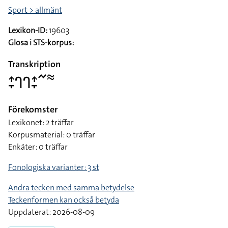
Sport > allmänt
Lexikon-ID:
19603
Glosa i STS-korpus:
-
Transkription
􌤴􌥙􌤪􌤪􌤴􌥙􌥨􌦇
Förekomster
Lexikonet: 2 träffar
Korpusmaterial: 0 träffar
Enkäter: 0 träffar
Fonologiska varianter: 3 st
Andra tecken med samma betydelse
Teckenformen kan också betyda
Uppdaterat: 2026-08-09