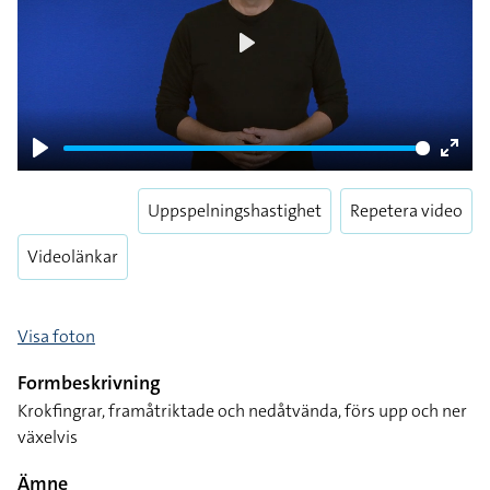
Play
Play
Enter
fulls
Uppspelningshastighet
Repetera video
Videolänkar
Visa foton
Formbeskrivning
Krokfingrar, framåtriktade och nedåtvända, förs upp och ner
växelvis
Ämne