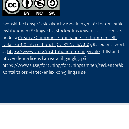
Svenskt teckenspråkslexikon by
Avdelningen för teckenspråk,
Institutionen för lingvistik, Stockholms universitet
is licensed
under a
Creative Commons Erkännande-IckeKommersiell-
DelaLika 4.0 Internationell (CC BY-NC-SA 4.0).
Based on a work
at
https://www.su.se/institutionen-for-lingvistik/
. Tillstånd
utöver denna licens kan vara tillgängligt på
https://www.su.se/forskning/forskningsämnen/teckenspråk
.
Kontakta oss via
teckenlexikon@ling.su.se
.