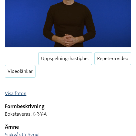
Uppspelningshastighet
Repetera video
Videolänkar
Visa foton
Formbeskrivning
Bokstaveras: K-R-Y-A
Ämne
Sjukvård > övrigt