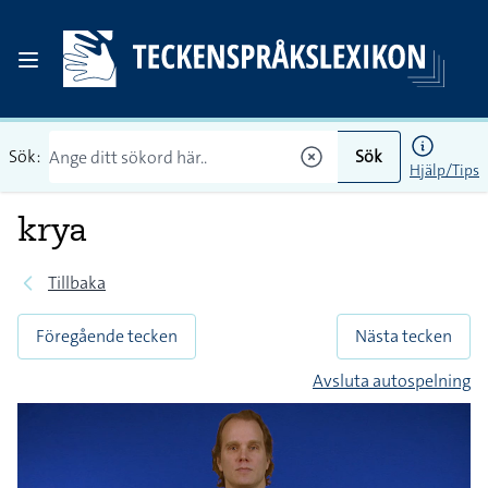
Sök:
Sök
Hjälp/Tips
krya
Tillbaka
Föregående tecken
Nästa tecken
Avsluta autospelning