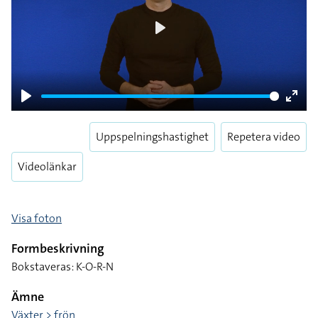
Play
Play
Enter
fulls
Uppspelningshastighet
Repetera video
Videolänkar
Visa foton
Formbeskrivning
Bokstaveras: K-O-R-N
Ämne
Växter > frön