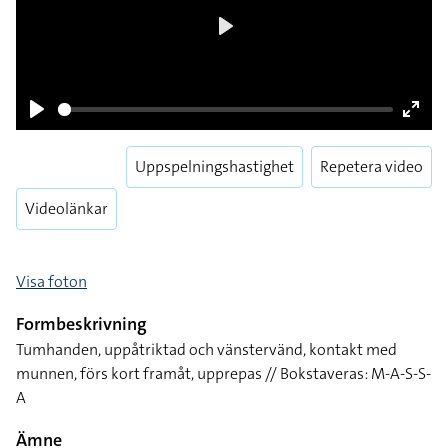
Play
Play
Enter
fulls
Uppspelningshastighet
Repetera video
Videolänkar
Visa foton
Formbeskrivning
Tumhanden, uppåtriktad och vänstervänd, kontakt med
munnen, förs kort framåt, upprepas // Bokstaveras: M-A-S-S-
A
Ämne