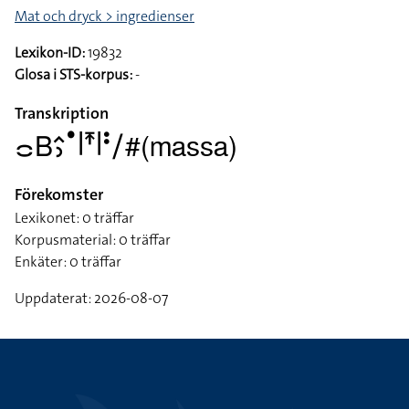
Mat och dryck > ingredienser
Lexikon-ID:
19832
Glosa i STS-korpus:
-
Transkription
􌤌􌤧􌤵􌤶􌤟􌥼􌥵􌥼􌥻􌥠#(massa)
Förekomster
Lexikonet: 0 träffar
Korpusmaterial: 0 träffar
Enkäter: 0 träffar
Uppdaterat: 2026-08-07