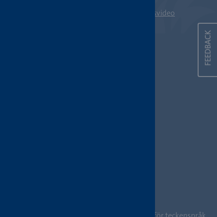
Gilla Tecken
Telefon: 08-16 23 47
Teckenspråksvideo
Kontakt
Fler länktips
FEEDBACK
Om webbplatsen
Cookieinställningar
SOCIALA MEDIER
Svenskt teckenspråkslexikon by
Avdelningen för teckenspråk,