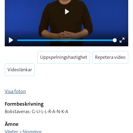
Play
Play
Enter
fulls
Uppspelningshastighet
Repetera video
Videolänkar
Visa foton
Formbeskrivning
Bokstaveras: G-U-L-L-R-A-N-K-A
Ämne
Växter > blommor