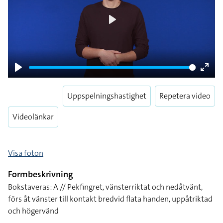
Play
Play
Enter
fulls
Uppspelningshastighet
Repetera video
Videolänkar
Visa foton
Formbeskrivning
Bokstaveras: A // Pekfingret, vänsterriktat och nedåtvänt,
förs åt vänster till kontakt bredvid flata handen, uppåtriktad
och högervänd