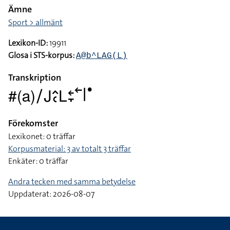
Ämne
Sport > allmänt
Lexikon-ID:
19911
Glosa i STS-korpus:
A@b^LAG(L)
Transkription
#(a)􌥠􌤢􌤵􌥗􌥈􌥓􌥙􌥢􌥼􌤟
Förekomster
Lexikonet: 0 träffar
Korpusmaterial: 3 av totalt 3 träffar
Enkäter: 0 träffar
Andra tecken med samma betydelse
Uppdaterat: 2026-08-07