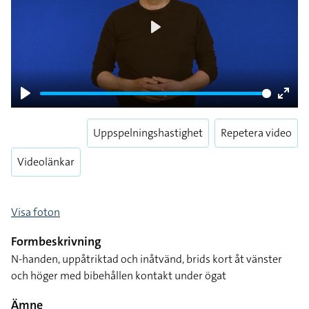
Play
Play
Enter
fulls
Uppspelningshastighet
Repetera video
Videolänkar
Visa foton
Formbeskrivning
N-handen, uppåtriktad och inåtvänd, brids kort åt vänster
och höger med bibehållen kontakt under ögat
Ämne