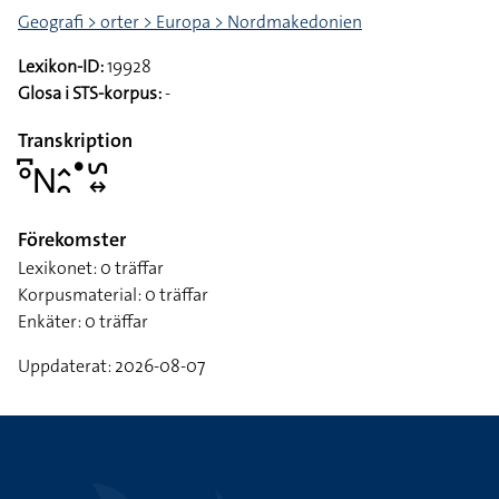
Geografi > orter > Europa > Nordmakedonien
Lexikon-ID:
19928
Glosa i STS-korpus:
-
Transkription
􌤅􌥚􌥌􌤵􌥘􌤟􌥲􌦉
Förekomster
Lexikonet: 0 träffar
Korpusmaterial: 0 träffar
Enkäter: 0 träffar
Uppdaterat: 2026-08-07