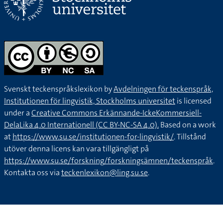
Svenskt teckenspråkslexikon by
Avdelningen för teckenspråk,
Institutionen för lingvistik, Stockholms universitet
is licensed
under a
Creative Commons Erkännande-IckeKommersiell-
DelaLika 4.0 Internationell (CC BY-NC-SA 4.0).
Based on a work
at
https://www.su.se/institutionen-for-lingvistik/
. Tillstånd
utöver denna licens kan vara tillgängligt på
https://www.su.se/forskning/forskningsämnen/teckenspråk
.
Kontakta oss via
teckenlexikon@ling.su.se
.