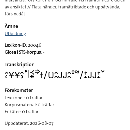
av ansiktet // Flata händer, framåtriktade och uppåtvända,
förs nedåt
Ämne
Utbildning
Lexikon-ID:
20046
Glosa i STS-korpus:
-
Transkription
􌤵􌥗􌥃􌥃􌤵􌤶􌤟􌥼􌥹􌦉􌦆􌥑􌥠􌥞􌤵􌥘􌤢􌤢􌤵􌥘􌥥􌦇􌥠􌤴􌤸􌤢􌤢􌤴􌤸􌥧
Förekomster
Lexikonet: 0 träffar
Korpusmaterial: 0 träffar
Enkäter: 0 träffar
Uppdaterat: 2026-08-07