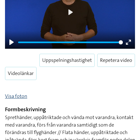
Play
Play
Enter
fulls
Uppspelningshastighet
Repetera video
Videolänkar
Visa foton
Formbeskrivning
Sprethänder, uppåtriktade och vända mot varandra, kontakt
med varandra, förs från varandra samtidigt som de
förändras till flyghänder // Flata händer, uppåtriktade och
inåtvända, förs kort fram och in växelvis framför nedre delen