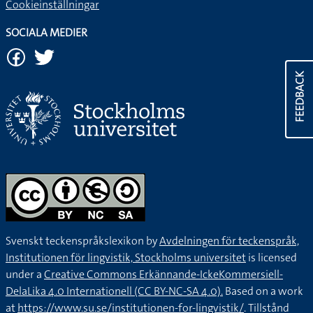
Cookieinställningar
SOCIALA MEDIER
FEEDBACK
Svenskt teckenspråkslexikon by
Avdelningen för teckenspråk,
Institutionen för lingvistik, Stockholms universitet
is licensed
under a
Creative Commons Erkännande-IckeKommersiell-
DelaLika 4.0 Internationell (CC BY-NC-SA 4.0).
Based on a work
at
https://www.su.se/institutionen-for-lingvistik/
. Tillstånd