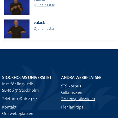
lista
Djur > hästar
valack
Djur > hästar
STOCKHOLMS UNIVERSITET
ANDRA WEBBPLATSER
Inst. för lingvistik
STS-korpus
SE-106 91 Stockholm
Gilla Tecken
Telefon: 08-16 23 47
Teckenspråksvideo
Kontakt
Fler länktips
Om webbplatsen