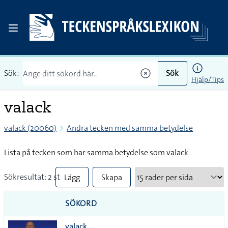
Sök:
Sök
Hjälp/Tips
valack
valack (20060)
Andra tecken med samma betydelse
Lista på tecken som har samma betydelse som valack
Sökresultat: 2 st
Lägg
Skapa
till
PDF
SÖKORD
alla i
valack