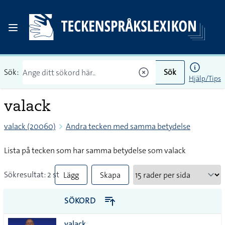
Sök:
Sök
Hjälp/Tips
valack
valack (20060)
Andra tecken med samma betydelse
Lista på tecken som har samma betydelse som valack
Sökresultat: 2 st
Lägg
Skapa
till
PDF
SÖKORD
alla i
valack