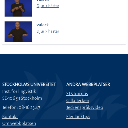
lista
Djur > hästar
valack
Djur > hästar
STOCKHOLMS UNIVERSITET
ANDRA WEBBPLATSER
Inst. för lingvistik
STS-korpus
SE-106 91 Stockholm
Gilla Tecken
Telefon: 08-16 23 47
Teckenspråksvideo
Kontakt
Fler länktips
Om webbplatsen