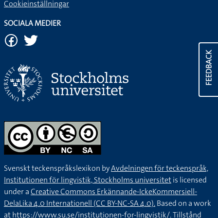
Cookieinställningar
SOCIALA MEDIER
FEEDBACK
Svenskt teckenspråkslexikon by
Avdelningen för teckenspråk,
Institutionen för lingvistik, Stockholms universitet
is licensed
under a
Creative Commons Erkännande-IckeKommersiell-
DelaLika 4.0 Internationell (CC BY-NC-SA 4.0).
Based on a work
at
https://www.su.se/institutionen-for-lingvistik/
. Tillstånd