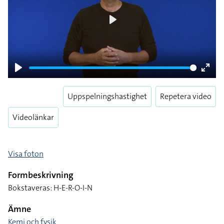
Play
Play
Enter
fulls
Uppspelningshastighet
Repetera video
Videolänkar
Visa foton
Formbeskrivning
Bokstaveras: H-E-R-O-I-N
Ämne
Kemi och fysik