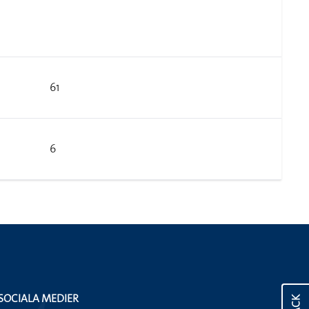
61
6
SOCIALA MEDIER