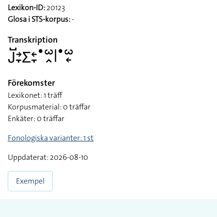
Lexikon-ID:
20123
Glosa i STS-korpus:
-
Transkription
􌤢􌤹􌥔􌥙􌤥􌥓􌥙􌤟􌥱􌥿􌥼􌤟􌥱􌦈
Förekomster
Lexikonet: 1 träff
Korpusmaterial: 0 träffar
Enkäter: 0 träffar
Fonologiska varianter: 1 st
Uppdaterat: 2026-08-10
Exempel