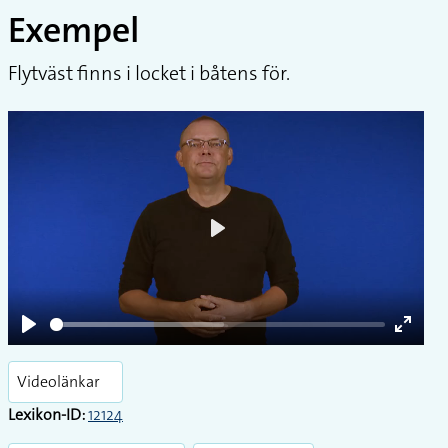
Exempel
Flytväst finns i locket i båtens för.
Play
Play
Enter
fullsc
Videolänkar
Lexikon-ID:
12124