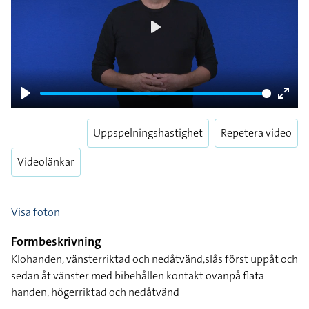
Play
Play
Enter
fulls
Uppspelningshastighet
Repetera video
Videolänkar
Visa foton
Formbeskrivning
Klohanden, vänsterriktad och nedåtvänd,slås först uppåt och
sedan åt vänster med bibehållen kontakt ovanpå flata
handen, högerriktad och nedåtvänd