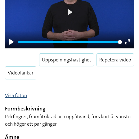
Play
Play
Enter
fulls
Uppspelningshastighet
Repetera video
Videolänkar
Visa foton
Formbeskrivning
Pekfingret, framåtriktad och uppåtvänd, förs kort åt vänster
och höger ett par gånger
Ämne