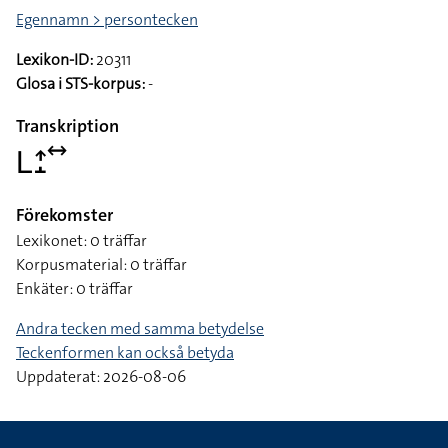
Egennamn > persontecken
Lexikon-ID:
20311
Glosa i STS-korpus:
-
Transkription
􌥈􌤴􌤸􌥤
Förekomster
Lexikonet: 0 träffar
Korpusmaterial: 0 träffar
Enkäter: 0 träffar
Andra tecken med samma betydelse
Teckenformen kan också betyda
Uppdaterat: 2026-08-06