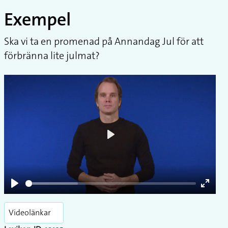
Exempel
Ska vi ta en promenad på Annandag Jul för att
förbränna lite julmat?
Play
Play
Enter
fullsc
Videolänkar