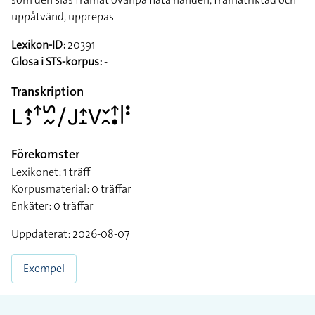
uppåtvänd, upprepas
Lexikon-ID:
20391
Glosa i STS-korpus:
-
Transkription
􌥈􌤴􌤶􌦃􌥲􌦌􌥠􌤢􌤴􌤸􌤭􌥖􌥘􌦃􌥡􌥼􌥻
Förekomster
Lexikonet: 1 träff
Korpusmaterial: 0 träffar
Enkäter: 0 träffar
Uppdaterat: 2026-08-07
Exempel