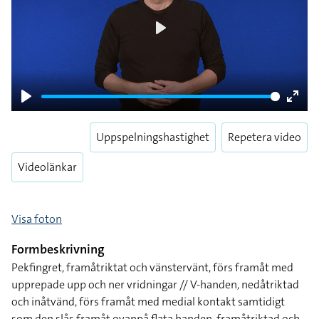
Play
Play
Enter
fulls
Uppspelningshastighet
Repetera video
Videolänkar
Visa foton
Formbeskrivning
Pekfingret, framåtriktat och vänstervänt, förs framåt med
upprepade upp och ner vridningar // V-handen, nedåtriktad
och inåtvänd, förs framåt med medial kontakt samtidigt
som den slås framåt ovanpå flata handen, framåtriktad och