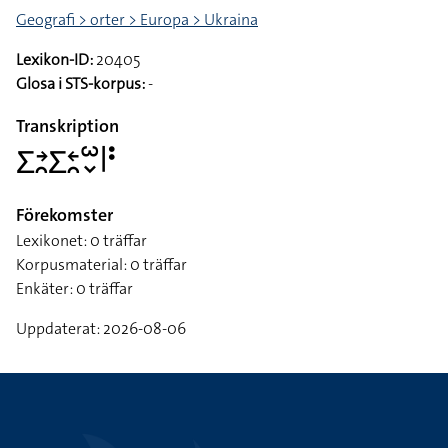
Geografi > orter > Europa > Ukraina
Lexikon-ID:
20405
Glosa i STS-korpus:
-
Transkription
􌤥􌥔􌥘􌤥􌥓􌥘􌥱􌦀􌥼􌥻
Förekomster
Lexikonet: 0 träffar
Korpusmaterial: 0 träffar
Enkäter: 0 träffar
Uppdaterat: 2026-08-06