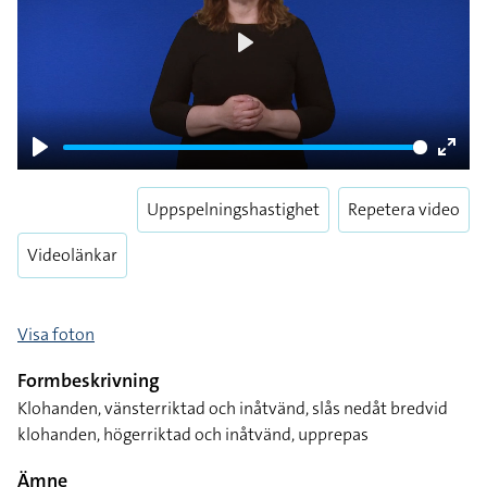
Play
Play
Enter
fulls
Uppspelningshastighet
Repetera video
Videolänkar
Visa foton
Formbeskrivning
Klohanden, vänsterriktad och inåtvänd, slås nedåt bredvid
klohanden, högerriktad och inåtvänd, upprepas
Ämne