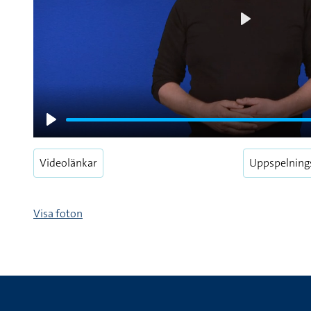
Play
Play
Videolänkar
Uppspelning
Visa foton