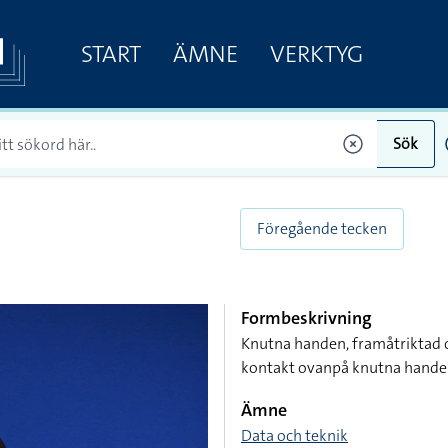
START
ÄMNE
VERKTYG
Sök
Föregående tecken
Formbeskrivning
Knutna handen, framåtriktad o
kontakt ovanpå knutna hande
Ämne
Data och teknik