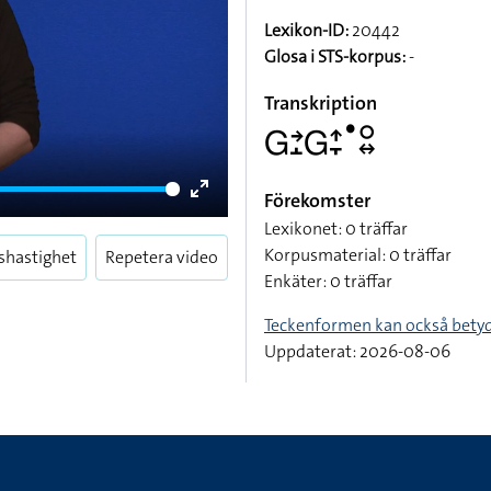
Lexikon-ID:
20442
Glosa i STS-korpus:
-
Transkription
􌤦􌥔􌤸􌤦􌤴􌥙􌤟􌥰􌦉
Förekomster
Enter
Lexikonet: 0 träffar
fullscreen
Korpusmaterial: 0 träffar
shastighet
Repetera video
Enkäter: 0 träffar
Teckenformen kan också bety
Uppdaterat: 2026-08-06