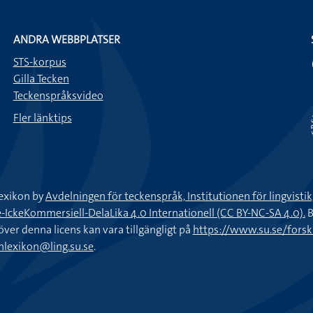
ANDRA WEBBPLATSER
STS-korpus
Gilla Tecken
Teckenspråksvideo
Fler länktips
exikon by
Avdelningen för teckenspråk, Institutionen för lingvisti
keKommersiell-DelaLika 4.0 Internationell (CC BY-NC-SA 4.0).
B
töver denna licens kan vara tillgängligt på
https://www.su.se/fors
nlexikon@ling.su.se
.