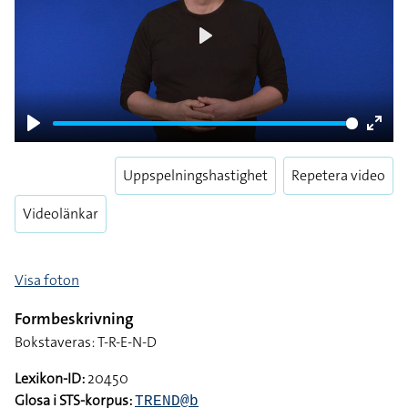
Play
Play
Enter
fulls
Uppspelningshastighet
Repetera video
Videolänkar
Visa foton
Formbeskrivning
Bokstaveras: T-R-E-N-D
Lexikon-ID:
20450
Glosa i STS-korpus:
TREND@b