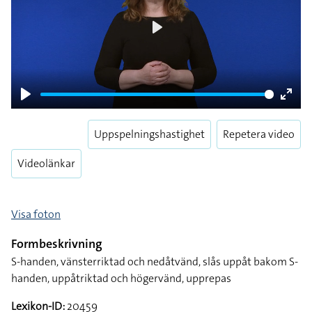
Play
Play
Enter
fulls
Uppspelningshastighet
Repetera video
Videolänkar
Visa foton
Formbeskrivning
S-handen, vänsterriktad och nedåtvänd, slås uppåt bakom S-
handen, uppåtriktad och högervänd, upprepas
Lexikon-ID:
20459