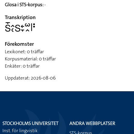
Glosa i STS-korpus:
-
Transkription
􌥅􌤻􌤵􌥗􌥅􌥓􌥙􌥱􌥿􌥼􌥻
Förekomster
Lexikonet: 0 träffar
Korpusmaterial: 0 träffar
Enkäter: 0 träffar
Uppdaterat: 2026-08-06
STOCKHOLMS UNIVERSITET
ANDRA WEBBPLATSER
Inst. för lingvistik
STS-korpus