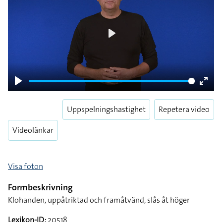
Play
Play
Enter
fulls
Uppspelningshastighet
Repetera video
Videolänkar
Visa foton
Formbeskrivning
Klohanden, uppåtriktad och framåtvänd, slås åt höger
Lexikon-ID:
20518