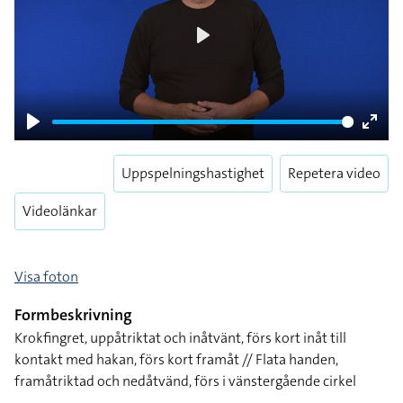
Play
Play
Enter
fulls
Uppspelningshastighet
Repetera video
Videolänkar
Visa foton
Formbeskrivning
Krokfingret, uppåtriktat och inåtvänt, förs kort inåt till
kontakt med hakan, förs kort framåt // Flata handen,
framåtriktad och nedåtvänd, förs i vänstergående cirkel