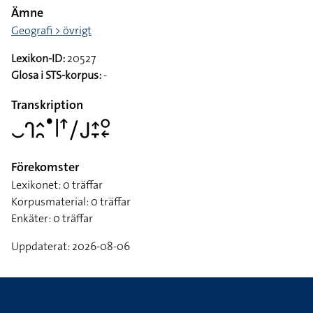
Ämne
Geografi > övrigt
Lexikon-ID:
20527
Glosa i STS-korpus:
-
Transkription
􌤛􌤪􌤵􌥘􌤟􌥼􌦃􌥠􌤢􌤴􌥙􌥰􌦈
Förekomster
Lexikonet: 0 träffar
Korpusmaterial: 0 träffar
Enkäter: 0 träffar
Uppdaterat: 2026-08-06