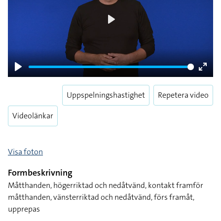
Play
Play
Enter
fulls
Uppspelningshastighet
Repetera video
Videolänkar
Visa foton
Formbeskrivning
Måtthanden, högerriktad och nedåtvänd, kontakt framför
måtthanden, vänsterriktad och nedåtvänd, förs framåt,
upprepas