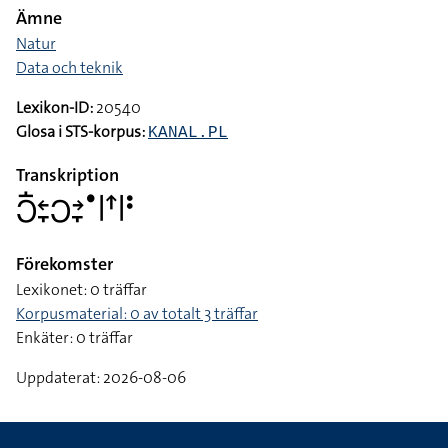
Ämne
Natur
Data och teknik
Lexikon-ID:
20540
Glosa i STS-korpus:
KANAL.PL
Transkription
􌥋􌥛􌥓􌥙􌥋􌥔􌥙􌤟􌥼􌦃􌥼􌥻
Förekomster
Lexikonet: 0 träffar
Korpusmaterial: 0 av totalt 3 träffar
Enkäter: 0 träffar
Uppdaterat: 2026-08-06