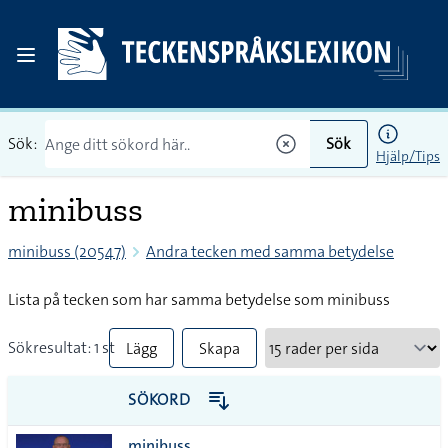
Sök:
Sök
Hjälp/Tips
minibuss
minibuss (20547)
Andra tecken med samma betydelse
Lista på tecken som har samma betydelse som minibuss
Sökresultat: 1 st
Lägg
Skapa
till
PDF
SÖKORD
alla i
minibuss