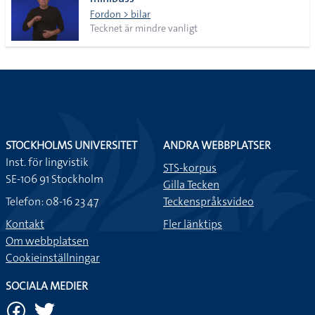
lista
Fordon > bilar
Tecknet är mindre vanligt
STOCKHOLMS UNIVERSITET
ANDRA WEBBPLATSER
Inst. för lingvistik
STS-korpus
SE-106 91 Stockholm
Gilla Tecken
Telefon: 08-16 23 47
Teckenspråksvideo
Kontakt
Fler länktips
Om webbplatsen
Cookieinställningar
SOCIALA MEDIER