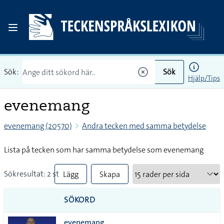
Sök:
Sök
Hjälp/Tips
evenemang
evenemang (20570)
Andra tecken med samma betydelse
Lista på tecken som har samma betydelse som evenemang
Sökresultat: 2 st
Lägg
Skapa
till
PDF
SÖKORD
alla i
evenemang