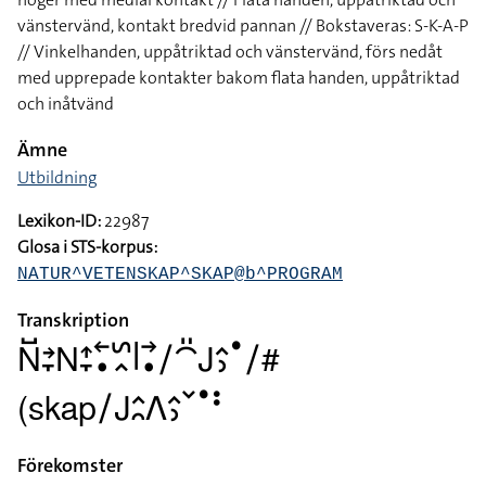
vänstervänd, kontakt bredvid pannan // Bokstaveras: S-K-A-P
// Vinkelhanden, uppåtriktad och vänstervänd, förs nedåt
med upprepade kontakter bakom flata handen, uppåtriktad
och inåtvänd
Ämne
Utbildning
Lexikon-ID:
22987
Glosa i STS-korpus:
NATUR^VETENSKAP^SKAP@b^PROGRAM
Transkription
􌥌􌤹􌥔􌥙􌥌􌤴􌥙􌥢􌥡􌥲􌥿􌥼􌥣􌥡􌥠􌤃􌤺􌤢􌤵􌤶􌤟􌥠#
(skap􌥠􌤢􌤵􌥘􌤣􌤵􌤶􌥧􌤟􌥻
Förekomster