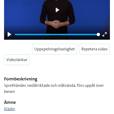
Play
Play
Enter
fulls
Uppspelningshastighet
Repetera video
Videolänkar
Formbeskrivning
Sprethänder, nedåtriktade och inåtvända, förs uppåt över
benen
Ämne
Kläder