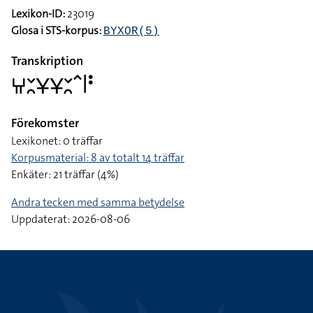
Lexikon-ID:
23019
Glosa i STS-korpus:
BYXOR(5)
Transkription
􌤚􌥖􌥘􌥃􌥃􌥖􌥘􌥦􌥼􌥻
Förekomster
Lexikonet: 0 träffar
Korpusmaterial: 8 av totalt 14 träffar
Enkäter: 21 träffar (4%)
Andra tecken med samma betydelse
Uppdaterat: 2026-08-06