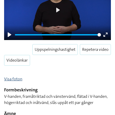
Play
Play
Enter
fulls
Uppspelningshastighet
Repetera video
Videolänkar
Visa foton
Formbeskrivning
V-handen, framåtriktad och vänstervänd, flätad i V-handen,
högerriktad och inåtvänd, slås uppåt ett par gånger
Ämne