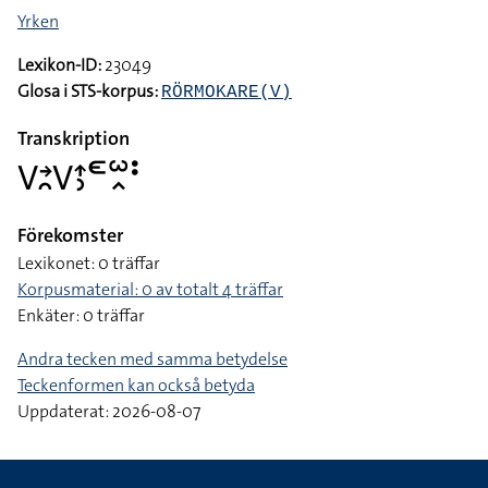
Yrken
Lexikon-ID:
23049
Glosa i STS-korpus:
RÖRMOKARE(V)
Transkription
􌤭􌥔􌥘􌤭􌤴􌤶􌥭􌥱􌥿􌥻
Förekomster
Lexikonet: 0 träffar
Korpusmaterial: 0 av totalt 4 träffar
Enkäter: 0 träffar
Andra tecken med samma betydelse
Teckenformen kan också betyda
Uppdaterat: 2026-08-07