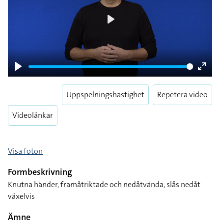
Play
Play
Enter
fulls
Uppspelningshastighet
Repetera video
Videolänkar
Visa foton
Formbeskrivning
Knutna händer, framåtriktade och nedåtvända, slås nedåt
växelvis
Ämne