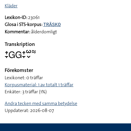
Kläder
Lexikon-ID:
23061
Glosa i STS-korpus:
TRÄSKO
Kommentar:
ålderdomligt
Transkription
􌤴􌥙􌤦􌤦􌤴􌥙􌥱􌦀􌦇
Förekomster
Lexikonet: 0 träffar
Korpusmaterial: 1 av totalt 1 träffar
Enkäter: 3 träffar (1%)
Andra tecken med samma betydelse
Uppdaterat: 2026-08-07