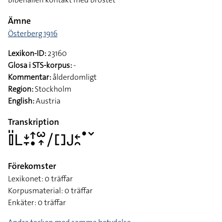
Ämne
Österberg 1916
Lexikon-ID:
23160
Glosa i STS-korpus:
-
Kommentar:
ålderdomligt
Region:
Stockholm
English:
Austria
Transkription
􌤞􌤺􌥈􌥕􌥙􌦃􌥡􌥱􌥾􌥠􌤓􌤢􌥓􌥘􌤟􌥧
Förekomster
Lexikonet: 0 träffar
Korpusmaterial: 0 träffar
Enkäter: 0 träffar