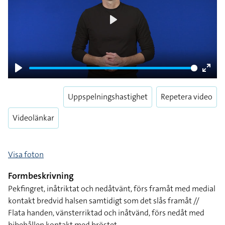
Play
Play
Enter
fulls
Uppspelningshastighet
Repetera video
Videolänkar
Visa foton
Formbeskrivning
Pekfingret, inåtriktat och nedåtvänt, förs framåt med medial
kontakt bredvid halsen samtidigt som det slås framåt //
Flata handen, vänsterriktad och inåtvänd, förs nedåt med
bibehållen kontakt med bröstet