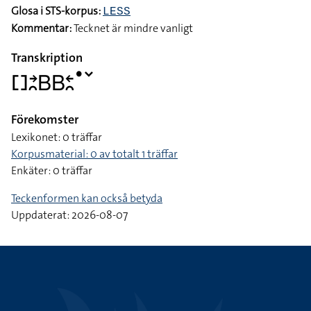
Glosa i STS-korpus:
LESS
Kommentar:
Tecknet är mindre vanligt
Transkription
􌤓􌥔􌥘􌤧􌤧􌥓􌥘􌤟􌥧
Förekomster
Lexikonet: 0 träffar
Korpusmaterial: 0 av totalt 1 träffar
Enkäter: 0 träffar
Teckenformen kan också betyda
Uppdaterat: 2026-08-07