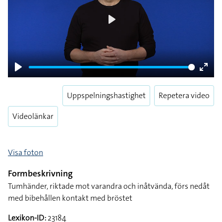
Play
Play
Enter
fulls
Uppspelningshastighet
Repetera video
Videolänkar
Visa foton
Formbeskrivning
Tumhänder, riktade mot varandra och inåtvända, förs nedåt
med bibehållen kontakt med bröstet
Lexikon-ID:
23184