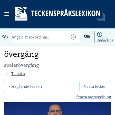
Sök:
Sök
Hjälp/Tips
övergång
spelarövergång
Tillbaka
Föregående tecken
Nästa tecken
Starta autospelning