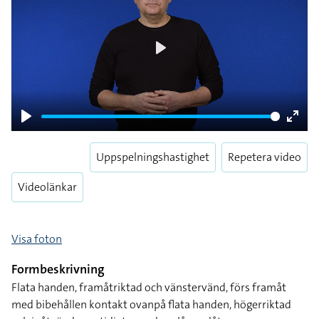
Play
Play
Enter
fulls
Uppspelningshastighet
Repetera video
Videolänkar
Visa foton
Formbeskrivning
Flata handen, framåtriktad och vänstervänd, förs framåt
med bibehållen kontakt ovanpå flata handen, högerriktad