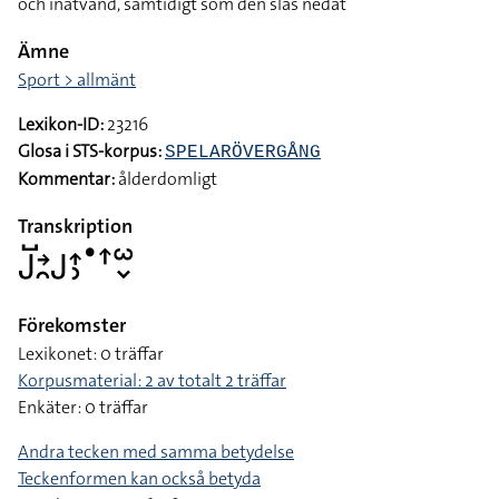
och inåtvänd, samtidigt som den slås nedåt
Ämne
Sport > allmänt
Lexikon-ID:
23216
Glosa i STS-korpus:
SPELARÖVERGÅNG
Kommentar:
ålderdomligt
Transkription
􌤢􌤹􌥔􌥘􌤢􌤴􌤶􌤟􌦃􌥱􌦀
Förekomster
Lexikonet: 0 träffar
Korpusmaterial: 2 av totalt 2 träffar
Enkäter: 0 träffar
Andra tecken med samma betydelse
Teckenformen kan också betyda