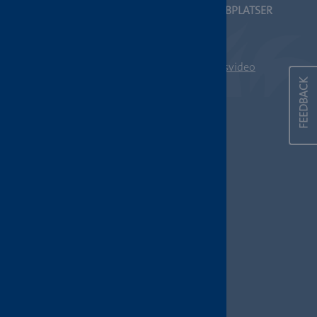
STOCKHOLMS UNIVERSITET
ANDRA WEBBPLATSER
Inst. för lingvistik
STS-korpus
SE-106 91 Stockholm
Gilla Tecken
Telefon: 08-16 23 47
Teckenspråksvideo
FEEDBACK
Kontakt
Fler länktips
Om webbplatsen
Cookieinställningar
SOCIALA MEDIER