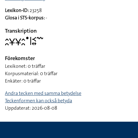
Lexikon-ID:
23258
Glosa i STS-korpus:
-
Transkription
􌤵􌥘􌥃􌥃􌤵􌥘􌤟􌥼􌥹􌦉􌥳
Förekomster
Lexikonet: 0 träffar
Korpusmaterial: 0 träffar
Enkäter: 0 träffar
Andra tecken med samma betydelse
Teckenformen kan också betyda
Uppdaterat: 2026-08-08