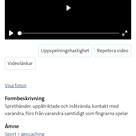
Play
Play
Enter
fulls
Uppspelningshastighet
Repetera video
Videolänkar
Visa foton
Formbeskrivning
Sprethänder, uppåtriktade och inåtvända, kontakt med
varandra, förs från varandra samtidigt som fingrarna spelar
Ämne
Sport > geocaching