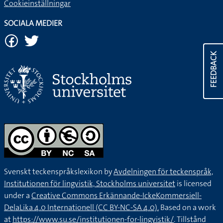
Cookieinställningar
SOCIALA MEDIER
FEEDBACK
Svenskt teckenspråkslexikon by
Avdelningen för teckenspråk,
Institutionen för lingvistik, Stockholms universitet
is licensed
under a
Creative Commons Erkännande-IckeKommersiell-
DelaLika 4.0 Internationell (CC BY-NC-SA 4.0).
Based on a work
at
https://www.su.se/institutionen-for-lingvistik/
. Tillstånd