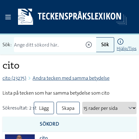
Sök:
Sök
Hjälp/Tips
cito
cito (23275)
Andra tecken med samma betydelse
Lista på tecken som har samma betydelse som cito
Sökresultat: 2 st
Lägg
Skapa
till
PDF
SÖKORD
alla i
cito