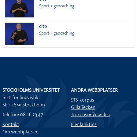
lista
Sport > geocaching
cito
Sport > geocaching
STOCKHOLMS UNIVERSITET
ANDRA WEBBPLATSER
Inst. för lingvistik
STS-korpus
SE-106 91 Stockholm
Gilla Tecken
Telefon: 08-16 23 47
Teckenspråksvideo
Kontakt
Fler länktips
Om webbplatsen