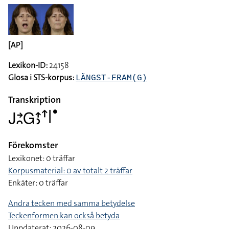
[AP]
Lexikon-ID:
24158
Glosa i STS-korpus:
LÄNGST-FRAM(G)
Transkription
􌤢􌥔􌥘􌤦􌤴􌤶􌦃􌥼􌤟
Förekomster
Lexikonet: 0 träffar
Korpusmaterial: 0 av totalt 2 träffar
Enkäter: 0 träffar
Andra tecken med samma betydelse
Teckenformen kan också betyda
Uppdaterat: 2026-08-09