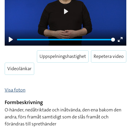
Play
Play
Enter
fulls
Uppspelningshastighet
Repetera video
Videolänkar
Visa foton
Formbeskrivning
O-händer, nedåtriktade och inåtvända, den ena bakom den
andra, förs framåt samtidigt som de slås framåt och
förändras till sprethänder