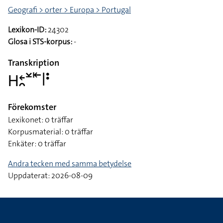
Geografi > orter > Europa > Portugal
Lexikon-ID:
24302
Glosa i STS-korpus:
-
Transkription
􌤲􌥓􌥘􌥸􌥩􌥼􌥻
Förekomster
Lexikonet: 0 träffar
Korpusmaterial: 0 träffar
Enkäter: 0 träffar
Andra tecken med samma betydelse
Uppdaterat: 2026-08-09