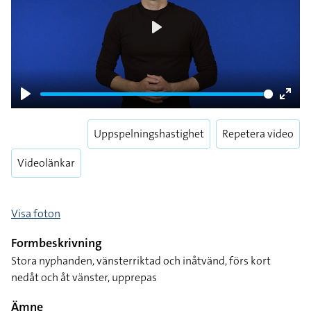
Play
Play
Enter
fulls
Uppspelningshastighet
Repetera video
Videolänkar
Visa foton
Formbeskrivning
Stora nyphanden, vänsterriktad och inåtvänd, förs kort
nedåt och åt vänster, upprepas
Ämne