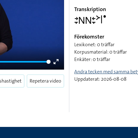
Transkription
􌥔􌥙􌥌􌥌􌥓􌥙􌦅􌥼􌤟
Förekomster
Lexikonet: 0 träffar
Korpusmaterial: 0 träffar
Enkäter: 0 träffar
Enter
Andra tecken med samma bet
fullscreen
Uppdaterat: 2026-08-08
shastighet
Repetera video