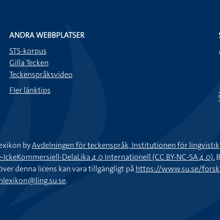
ANDRA WEBBPLATSER
STS-korpus
Gilla Tecken
Teckenspråksvideo
Fler länktips
exikon by
Avdelningen för teckenspråk, Institutionen för lingvisti
keKommersiell-DelaLika 4.0 Internationell (CC BY-NC-SA 4.0).
B
töver denna licens kan vara tillgängligt på
https://www.su.se/fors
nlexikon@ling.su.se
.