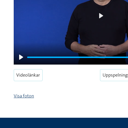
Play
Play
Videolänkar
Uppspelning
Visa foton