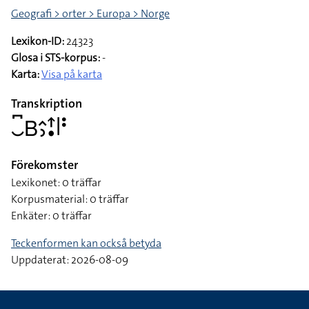
Geografi > orter > Europa > Norge
Lexikon-ID:
24323
Glosa i STS-korpus:
-
Karta:
Visa på karta
Transkription
􌤛􌥚􌤧􌤵􌤶􌦃􌥡􌥼􌥻
Förekomster
Lexikonet: 0 träffar
Korpusmaterial: 0 träffar
Enkäter: 0 träffar
Teckenformen kan också betyda
Uppdaterat: 2026-08-09