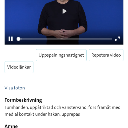
Play
Pause
Enter
Uppspelningshastighet
Repetera video
fulls
Videolänkar
Visa foton
Formbeskrivning
Tumhanden, uppåtriktad och vänstervänd, förs framåt med
medial kontakt under hakan, upprepas
Ämne