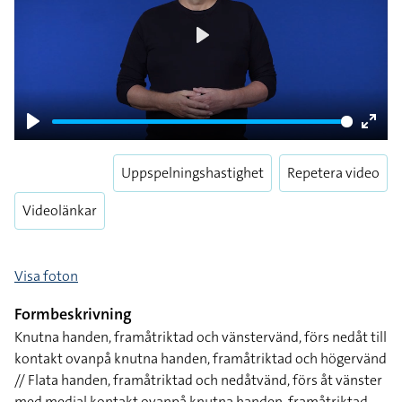
Play
Play
Enter
fulls
Uppspelningshastighet
Repetera video
Videolänkar
Visa foton
Formbeskrivning
Knutna handen, framåtriktad och vänstervänd, förs nedåt till
kontakt ovanpå knutna handen, framåtriktad och högervänd
// Flata handen, framåtriktad och nedåtvänd, förs åt vänster
med medial kontakt ovanpå knutna handen, framåtriktad