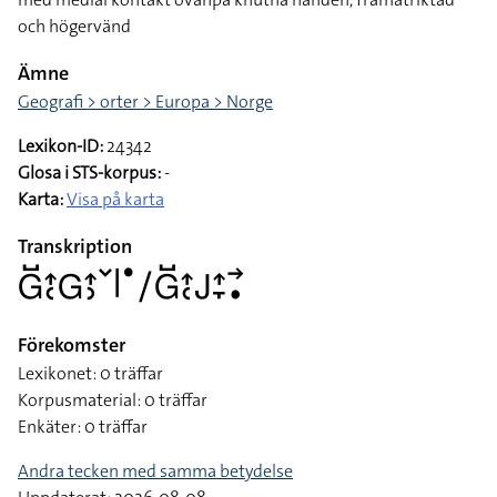
och högervänd
Ämne
Geografi > orter > Europa > Norge
Lexikon-ID:
24342
Glosa i STS-korpus:
-
Karta:
Visa på karta
Transkription
􌤦􌤹􌤴􌥗􌤦􌤴􌤶􌥧􌥼􌤟􌥠􌤦􌤹􌤴􌥗􌤢􌤴􌥙􌥣􌥡
Förekomster
Lexikonet: 0 träffar
Korpusmaterial: 0 träffar
Enkäter: 0 träffar
Andra tecken med samma betydelse