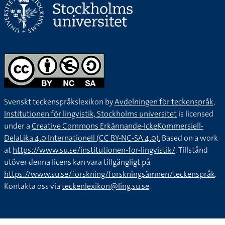
Svenskt teckenspråkslexikon by
Avdelningen för teckenspråk,
Institutionen för lingvistik, Stockholms universitet
is licensed
under a
Creative Commons Erkännande-IckeKommersiell-
DelaLika 4.0 Internationell (CC BY-NC-SA 4.0).
Based on a work
at
https://www.su.se/institutionen-for-lingvistik/
. Tillstånd
utöver denna licens kan vara tillgängligt på
https://www.su.se/forskning/forskningsämnen/teckenspråk
.
Kontakta oss via
teckenlexikon@ling.su.se
.