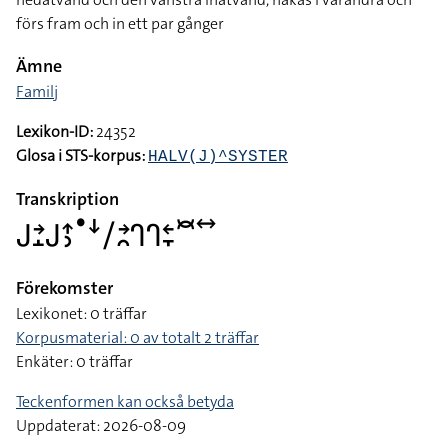
förs fram och in ett par gånger
Ämne
Familj
Lexikon-ID:
24352
Glosa i STS-korpus:
HALV(J)^SYSTER
Transkription
􌤢􌥔􌤸􌤢􌤴􌤶􌤟􌦄􌥠􌥔􌥘􌤪􌤪􌥓􌥙􌥫􌥤
Förekomster
Lexikonet: 0 träffar
Korpusmaterial: 0 av totalt 2 träffar
Enkäter: 0 träffar
Teckenformen kan också betyda
Uppdaterat: 2026-08-09