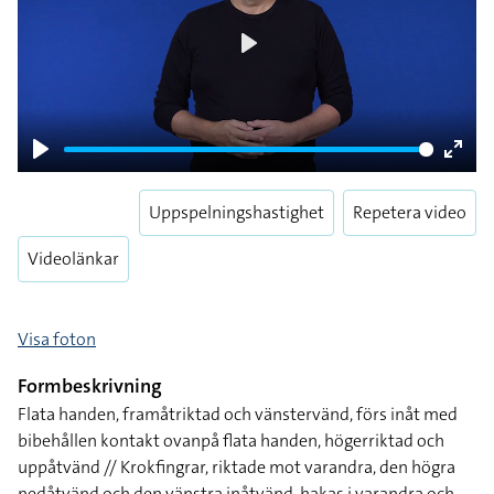
Play
Play
Enter
fulls
Uppspelningshastighet
Repetera video
Videolänkar
Visa foton
Formbeskrivning
Flata handen, framåtriktad och vänstervänd, förs inåt med
bibehållen kontakt ovanpå flata handen, högerriktad och
uppåtvänd // Krokfingrar, riktade mot varandra, den högra
nedåtvänd och den vänstra inåtvänd, hakas i varandra och