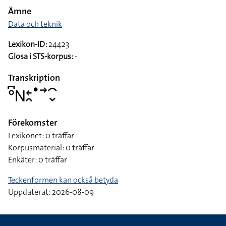
Ämne
Data och teknik
Lexikon-ID:
24423
Glosa i STS-korpus:
-
Transkription
􌤅􌥚􌥌􌥓􌥘􌤟􌥣􌥯􌦀
Förekomster
Lexikonet: 0 träffar
Korpusmaterial: 0 träffar
Enkäter: 0 träffar
Teckenformen kan också betyda
Uppdaterat: 2026-08-09