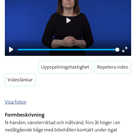
Play
Play
Enter
fulls
Uppspelningshastighet
Repetera video
Videolänkar
Visa foton
Formbeskrivning
N-handen, vänsterriktad och inåtvänd, förs åt höger i en
nedåtgående båge med bibehållen kontakt under ögat