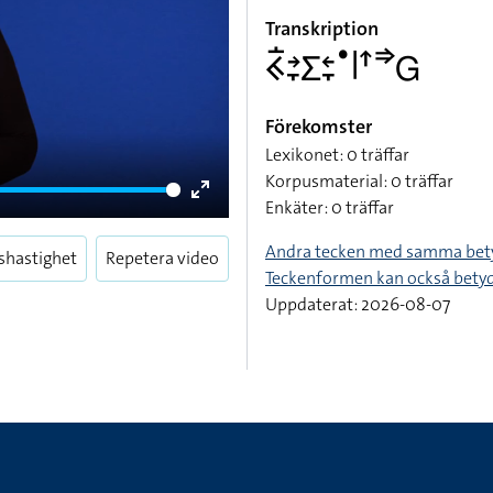
Transkription
􌤒􌥛􌥔􌥙􌤥􌥓􌥙􌤟􌥼􌦃􌦆􌤦
Förekomster
Lexikonet: 0 träffar
Korpusmaterial: 0 träffar
Enkäter: 0 träffar
Enter
fullscreen
Andra tecken med samma bet
shastighet
Repetera video
Teckenformen kan också bety
Uppdaterat: 2026-08-07