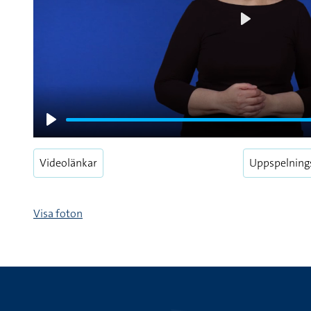
Play
Play
Videolänkar
Uppspelning
Visa foton