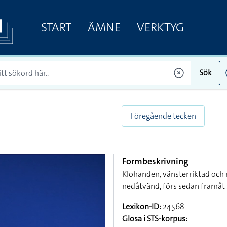
START
ÄMNE
VERKTYG
Sök
Föregående tecken
Formbeskrivning
Klohanden, vänsterriktad och
nedåtvänd, förs sedan framåt 
Lexikon-ID:
24568
Glosa i STS-korpus:
-