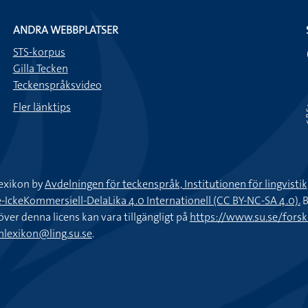
ANDRA WEBBPLATSER
STS-korpus
Gilla Tecken
Teckenspråksvideo
Fler länktips
exikon by
Avdelningen för teckenspråk, Institutionen för lingvisti
keKommersiell-DelaLika 4.0 Internationell (CC BY-NC-SA 4.0).
B
töver denna licens kan vara tillgängligt på
https://www.su.se/fors
nlexikon@ling.su.se
.