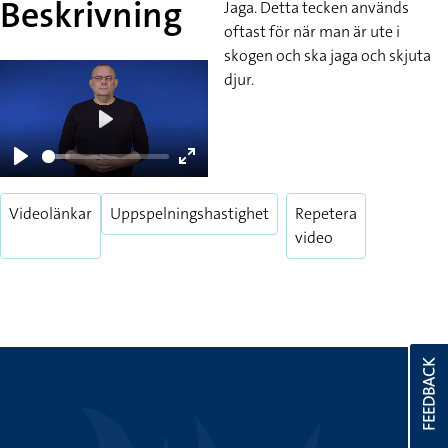
Beskrivning
Jaga. Detta tecken används
oftast för när man är ute i
skogen och ska jaga och skjuta
djur.
Play
Play
Enter
fullscreen
Videolänkar
Uppspelningshastighet
Repetera
video
FEEDBACK