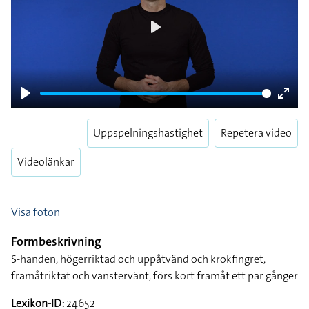
Play
Play
Enter
fulls
Uppspelningshastighet
Repetera video
Videolänkar
Visa foton
Formbeskrivning
S-handen, högerriktad och uppåtvänd och krokfingret,
framåtriktat och vänstervänt, förs kort framåt ett par gånger
Lexikon-ID:
24652