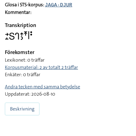
Glosa i STS-korpus:
JAGA-DJUR
Kommentar:
Transkription
􌥔􌤸􌥅􌤪􌤴􌤶􌥵􌥼􌥻
Förekomster
Lexikonet: 0 träffar
Korpusmaterial: 2 av totalt 2 träffar
Enkäter: 0 träffar
Andra tecken med samma betydelse
Uppdaterat: 2026-08-10
Beskrivning