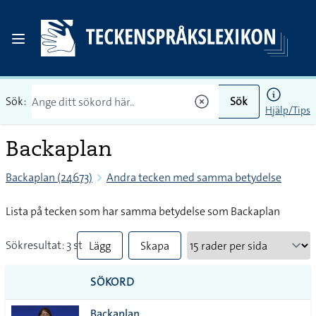
Sök:
Sök
Hjälp/Tips
Backaplan
Backaplan (24673)
Andra tecken med samma betydelse
Lista på tecken som har samma betydelse som Backaplan
Sökresultat: 3 st
Lägg
Skapa
till
PDF
SÖKORD
alla i
Backaplan