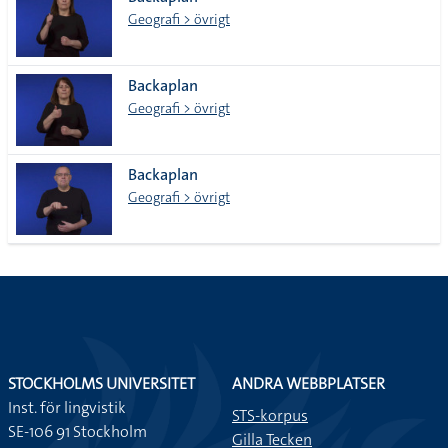
lista
Geografi > övrigt
Backaplan
Geografi > övrigt
Backaplan
Geografi > övrigt
STOCKHOLMS UNIVERSITET
ANDRA WEBBPLATSER
Inst. för lingvistik
STS-korpus
SE-106 91 Stockholm
Gilla Tecken