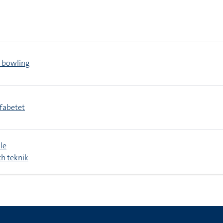
> bowling
fabetet
le
h teknik