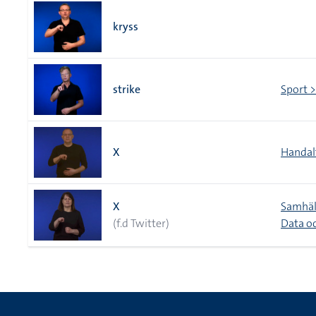
kryss
strike
Sport 
X
Handal
X
Samhäl
(f.d Twitter)
Data oc