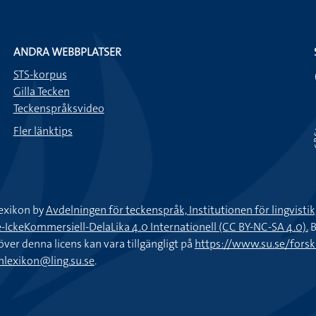
ANDRA WEBBPLATSER
STS-korpus
Gilla Tecken
Teckenspråksvideo
Fler länktips
exikon by
Avdelningen för teckenspråk, Institutionen för lingvisti
keKommersiell-DelaLika 4.0 Internationell (CC BY-NC-SA 4.0).
B
töver denna licens kan vara tillgängligt på
https://www.su.se/fors
nlexikon@ling.su.se
.