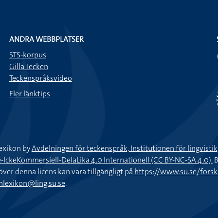
ANDRA WEBBPLATSER
STS-korpus
Gilla Tecken
Teckenspråksvideo
Fler länktips
exikon by
Avdelningen för teckenspråk, Institutionen för lingvisti
keKommersiell-DelaLika 4.0 Internationell (CC BY-NC-SA 4.0).
B
töver denna licens kan vara tillgängligt på
https://www.su.se/fors
nlexikon@ling.su.se
.