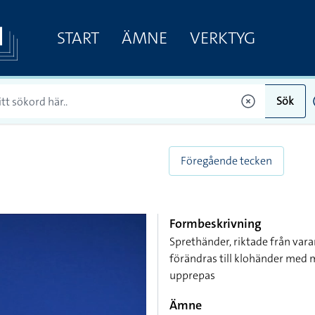
START
ÄMNE
VERKTYG
Sök
Föregående tecken
Formbeskrivning
Sprethänder, riktade från var
förändras till klohänder med
upprepas
Ämne