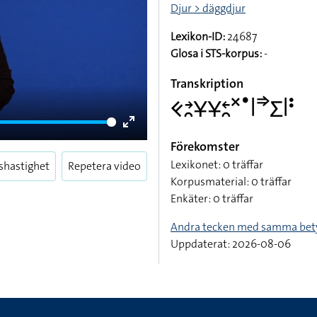
Djur > däggdjur
Lexikon-ID:
24687
Glosa i STS-korpus:
-
Transkription
􌤑􌥔􌥘􌥃􌥃􌥓􌥘􌦎􌤟􌥼􌦆􌤥􌥼􌥻
Enter
Förekomster
fullscreen
Lexikonet: 0 träffar
shastighet
Repetera video
Korpusmaterial: 0 träffar
Enkäter: 0 träffar
Andra tecken med samma bet
Uppdaterat: 2026-08-06