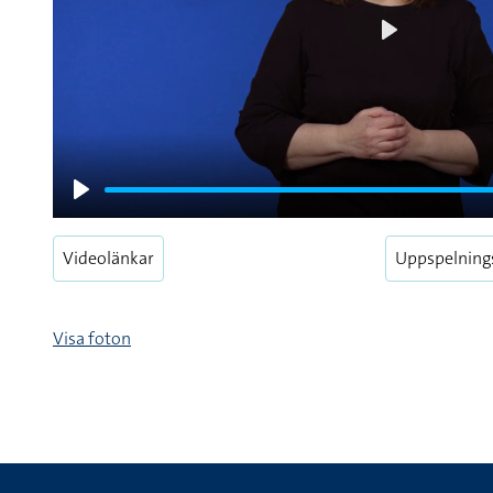
Play
Play
Videolänkar
Uppspelning
Visa foton